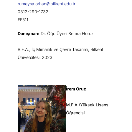
rumeysa.orhan@bilkent.edu.tr
0312-290-1732
FF511
Danışman:
Dr. Öğr. Üyesi Semra Horuz
B.F.A., İç Mimarlık ve Çevre Tasarımı, Bilkent
Üniversitesi, 2023.
İrem Oruç
M.F.A./Yüksek Lisans
Öğrencisi