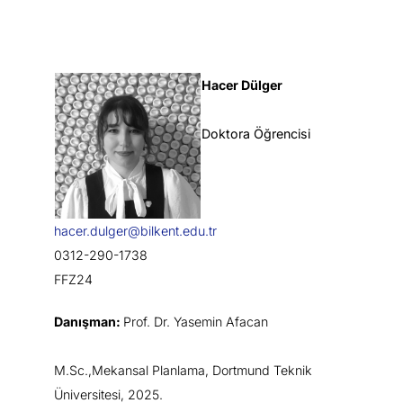
Hacer Dülger
Doktora Öğrencisi
hacer.dulger@bilkent.edu.tr
0312-290-1738
FFZ24
Danışman:
Prof. Dr. Yasemin Afacan
M.Sc.,Mekansal Planlama, Dortmund Teknik
Üniversitesi, 2025.