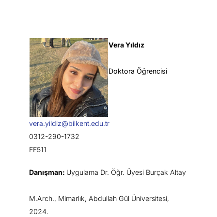
V
era Yıldız
Doktora Öğrencisi
vera.yildiz@bilkent.edu.tr
0312-290-1732
FF511
Danışman:
Uygulama Dr. Öğr. Üyesi Burçak Altay
M.Arch., Mimarlık, Abdullah Gül Üniversitesi,
2024.